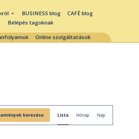
król
BUSINESS blog
CAFÉ blog
Belépés tagoknak
tanfolyamok
Online szolgáltatások
Esemény
nézet
semények keresése
Lista
Hónap
Nap
navigáció