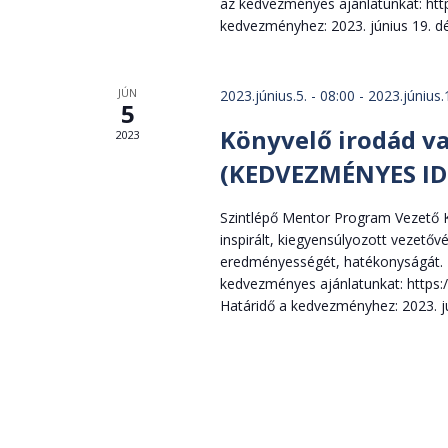
az kedvezményes ajánlatunkat: ht
kedvezményhez: 2023. június 19. dé
JÚN
2023.június.5. - 08:00
-
2023.június.
5
Könyvelő irodád va
2023
(KEDVEZMÉNYES ID
Szintlépő Mentor Program Vezető K
inspirált, kiegyensúlyozott vezetőv
eredményességét, hatékonyságát. H
kedvezményes ajánlatunkat: https
Határidő a kedvezményhez: 2023. jú