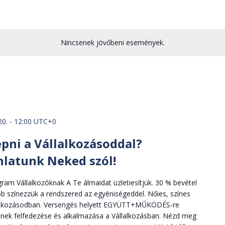
Nincsenek jövőbeni események.
20. - 12:00
UTC+0
épni a Vállalkozásoddal?
latunk Neked szól!
am Vállalkozóknak A Te álmaidat üzletiesítjük. 30 % bevétel
 színezzük a rendszered az egyéniségeddel. Nőies, színes
llalkozásodban. Versengés helyett EGYÜTT+MŰKÖDÉS-re
ének felfedezése és alkalmazása a Vállalkozásban. Nézd meg