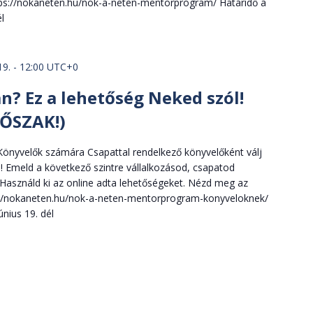
tps://nokaneten.hu/nok-a-neten-mentorprogram/ Határidő a
l
19. - 12:00
UTC+0
n? Ez a lehetőség Neked szól!
ŐSZAK!)
önyvelők számára Csapattal rendelkező könyvelőként válj
é! Emeld a következő szintre vállalkozásod, csapatod
asználd ki az online adta lehetőségeket. Nézd meg az
://nokaneten.hu/nok-a-neten-mentorprogram-konyveloknek/
nius 19. dél