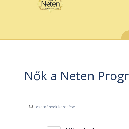
Nők a Neten Prog
Események
Írja
keresése
be
és
a
nézet
keresőszót.