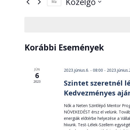
Közelgő
választás
Ma
Keresse
Dátum
meg
kiválasztása.
a
Események
-
Korábbi Események
t
a
keresőszóval.
JÚN
2023.június.6. - 08:00
-
2023.június.
6
Szintet szeretnél l
2023
Kedvezményes aján
Nők a Neten Szintlépő Mentor Progr
NÖVEKEDÉST érsz el velünk. Tovább
energiák előtérbe helyezése a Vá
hívunk. Test-Lélek-Szellem egység