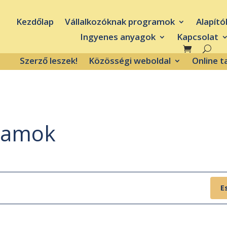
Kezdőlap
Vállalkozóknak programok
Alapító
Ingyenes anyagok
Kapcsolat
Szerző leszek!
Közösségi weboldal
Online 
ramok
E