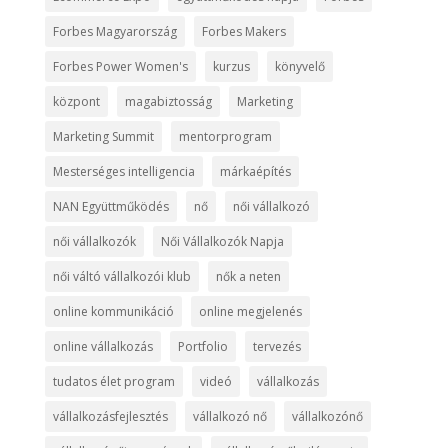
Forbes Magyarország
Forbes Makers
Forbes Power Women's
kurzus
könyvelő
központ
magabiztosság
Marketing
Marketing Summit
mentorprogram
Mesterséges intelligencia
márkaépítés
NAN Együttműködés
nő
női vállalkozó
női vállalkozók
Női Vállalkozók Napja
női váltó vállalkozói klub
nők a neten
online kommunikáció
online megjelenés
online vállalkozás
Portfolio
tervezés
tudatos élet program
videó
vállalkozás
vállalkozásfejlesztés
vállalkozó nő
vállalkozónő