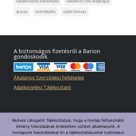
vállalkozónői események
vállalkozó nők világnapja
árazás
önértékelés
üzleti fotózás
A biztonságos fizetésről a Barion
gondoskodik.
Általános Szerződési Feltételek
Adatkezelési Tájékoztató
Kedves Látogató! Tájékoztatjuk, hogy a honlap felhasználói
élmény fokozásának érdekében sütiket alkalmazunk. A
honlapunk használatával ön a tájékoztatásunkat tudomásul