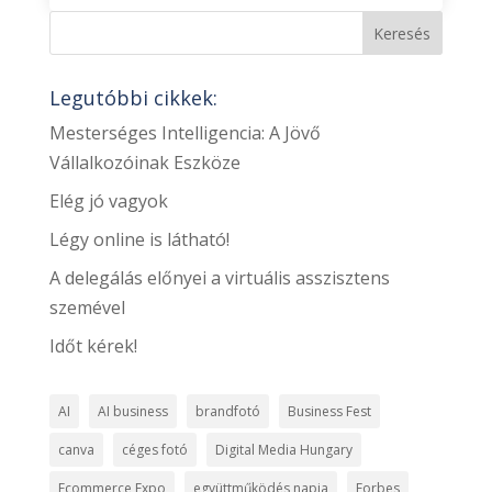
Legutóbbi cikkek:
Mesterséges Intelligencia: A Jövő
Vállalkozóinak Eszköze
Elég jó vagyok
Légy online is látható!
A delegálás előnyei a virtuális asszisztens
szemével
Időt kérek!
AI
AI business
brandfotó
Business Fest
canva
céges fotó
Digital Media Hungary
Ecommerce Expo
együttműködés napja
Forbes