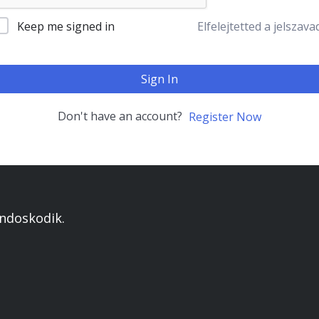
Keep me signed in
Elfelejtetted a jelszava
Sign In
Don't have an account?
Register Now
ondoskodik.