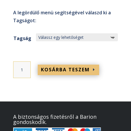
A legördülő menü segítségével válaszd ki a
Tagságot:
Tagság
Tagság
KOSÁRBA TESZEM
a
Nők
a
Neten
Közösségi
Weboldalon
A biztonságos fizetésről a Barion
mennyiség
gondoskodik.