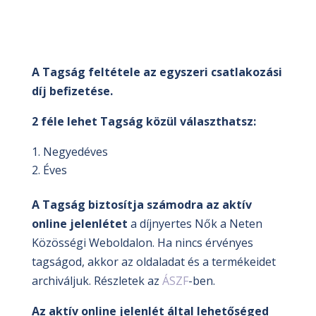
a
Neten
Közösségi
Weboldalon
A Tagság feltétele az egyszeri csatlakozási
mennyiség
díj befizetése.
2 féle lehet Tagság közül választhatsz:
Negyedéves
Éves
A Tagság biztosítja számodra az aktív
online jelenlétet
a díjnyertes Nők a Neten
Közösségi Weboldalon. Ha nincs érvényes
tagságod, akkor az oldaladat és a termékeidet
archiváljuk. Részletek az
ÁSZF
-ben.
Az aktív online jelenlét által lehetőséged