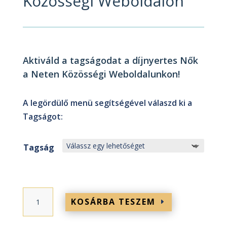
Közösségi Weboldalon
Aktiváld a tagságodat a díjnyertes Nők
a Neten Közösségi Weboldalunkon!
A legördülő menü segítségével válaszd ki a
Tagságot:
Tagság
Tagság
KOSÁRBA TESZEM
a
Nők