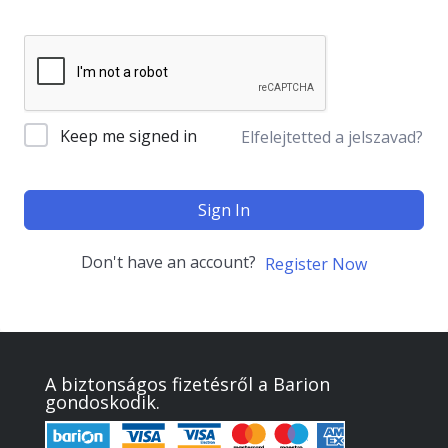
Keep me signed in
Elfelejtetted a jelszavad?
Sign In
Don't have an account?
Register Now
A biztonságos fizetésről a Barion
gondoskodik.