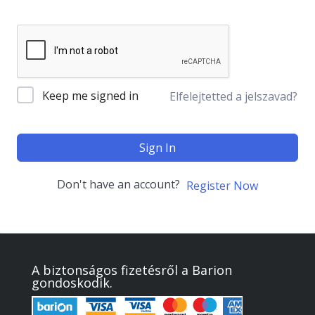
Keep me signed in
Elfelejtetted a jelszavad?
Sign In
Don't have an account?
Register Now
A biztonságos fizetésről a Barion
gondoskodik.