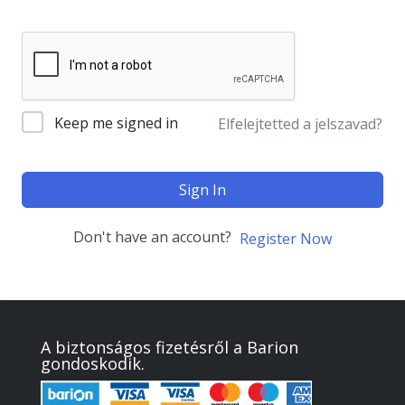
Keep me signed in
Elfelejtetted a jelszavad?
Sign In
Don't have an account?
Register Now
A biztonságos fizetésről a Barion
gondoskodik.