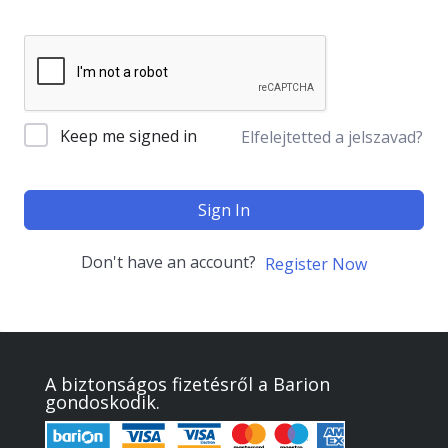
Keep me signed in
Elfelejtetted a jelszavad?
Sign In
Don't have an account?
Register Now
A biztonságos fizetésről a Barion
gondoskodik.