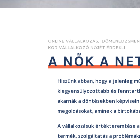
ONLINE VÁLLALKOZÁS, IDŐMENEDZSMENT,
KOR VÁLLALKOZÓ NŐJÉT ÉRDEKLI
A NŐK A NE
Hiszünk abban, hogy a jelenleg m
kiegyensúlyozottabb és fenntart
akarnák a döntésekben képviselni 
megoldásokat, aminek a birtokáb
A vállalkozásuk értékteremtése a
termék, szolgáltatás a problémákr