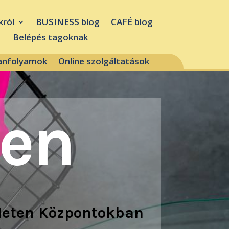
król
BUSINESS blog
CAFÉ blog
Belépés tagoknak
tanfolyamok
Online szolgáltatások
ten
 Neten Központokban