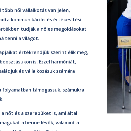
több női vállalkozás van jelen,
 adta kommunikációs és értékesítési
rtékben tudják a nőies megoldásokat
bá tenni a világot.
pjaikat értékrendjük szerint élik meg,
eosztásukon is. Ezzel harmóniát,
aládjuk és vállalkozásuk számára
a folyamatban támogassuk, számukra
k.
a nőt és a szerepüket is, ami által
magukat a benne lévők, valamint a