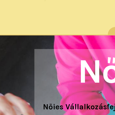
Nő
Nőies Vállalkozásf