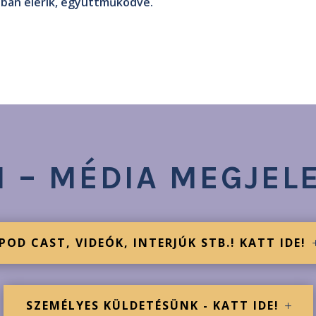
bban elérik, együttműködve.
N – MÉDIA MEGJEL
POD CAST, VIDEÓK, INTERJÚK STB.! KATT IDE!
SZEMÉLYES KÜLDETÉSÜNK - KATT IDE!