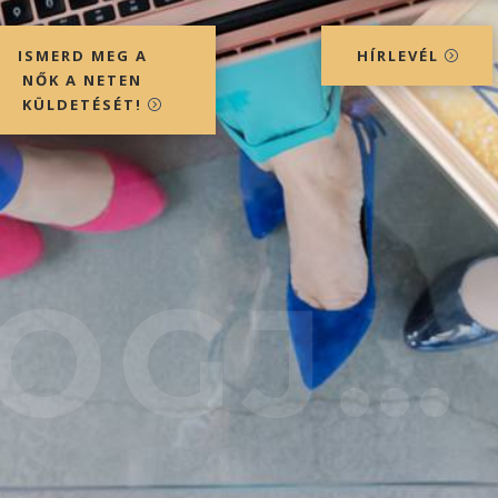
ISMERD MEG A
HÍRLEVÉL
NŐK A NETEN
KÜLDETÉSÉT!
OGJ…