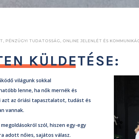
 PÉNZÜGYI TUDATOSSÁG, ONLINE JELENLÉT ÉS KOMMUNIKÁCIÓ
TEN KÜLDETÉSE:
űködő világunk sokkal
hatóbb lenne, ha nők mernék és
azt az óriási tapasztalatot, tudást és
an vannak.
 megoldásokról szól, hiszen egy-egy
a adott nőies, sajátos válasz.