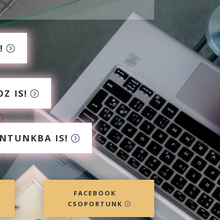
!
Z IS!
NTUNKBA IS!
FACEBOOK
CSOPORTUNK