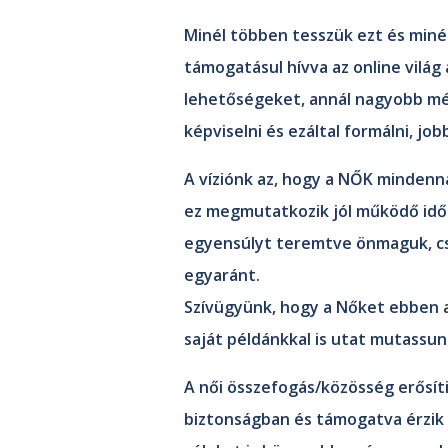
Minél többen tesszük ezt és minél 
támogatásul hívva az online világ
lehetőségeket, annál nagyobb mé
képviselni és ezáltal formálni, job
A víziónk az, hogy a NŐK mindenna
ez megmutatkozik jól működő időb
egyensúlyt teremtve önmaguk, cs
egyaránt.
Szívügyünk, hogy a Nőket ebben 
saját példánkkal is utat mutassun
A női összefogás/közösség erősíti 
biztonságban és támogatva érzik 