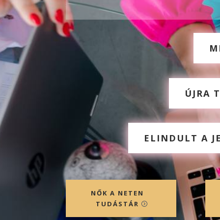
M
ÚJRA 
ELINDULT A 
NŐK A NETEN
TUDÁSTÁR