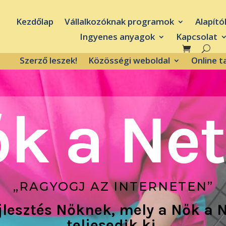
Kezdőlap
Vállalkozóknak programok
Alapító
Ingyenes anyagok
Kapcsolat
Szerző leszek!
Közösségi weboldal
Online 
k a Ne
„RAGYOGJ AZ INTERNETEN”
ejlesztés Nőknek, mely a Nők a
teljesedik ki.