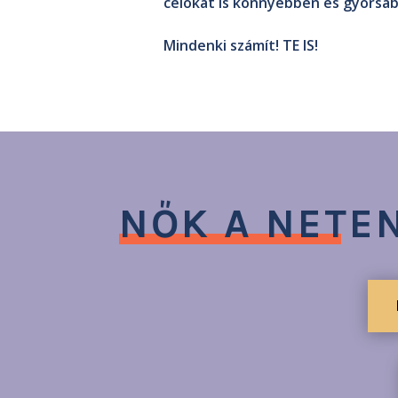
célokat is könnyebben és gyorsa
Mindenki számít! TE IS!
NŐK A NETE