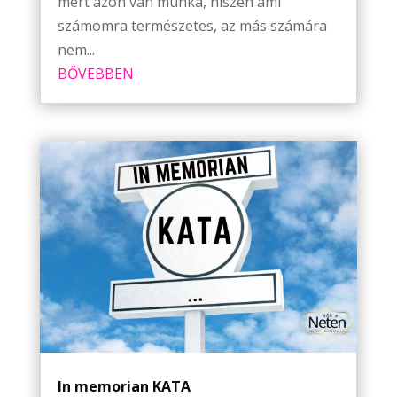
mert azon van munka, hiszen ami
számomra természetes, az más számára
nem...
BŐVEBBEN
In memorian KATA