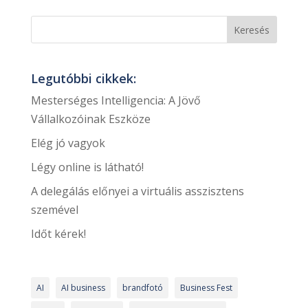
Legutóbbi cikkek:
Mesterséges Intelligencia: A Jövő
Vállalkozóinak Eszköze
Elég jó vagyok
Légy online is látható!
A delegálás előnyei a virtuális asszisztens
szemével
Időt kérek!
AI
AI business
brandfotó
Business Fest