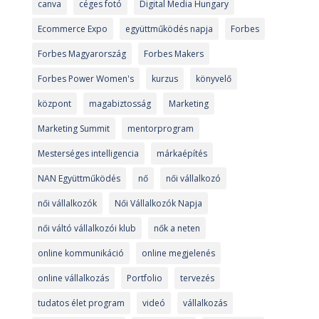
canva
céges fotó
Digital Media Hungary
Ecommerce Expo
együttműködés napja
Forbes
Forbes Magyarország
Forbes Makers
Forbes Power Women's
kurzus
könyvelő
központ
magabiztosság
Marketing
Marketing Summit
mentorprogram
Mesterséges intelligencia
márkaépítés
NAN Együttműködés
nő
női vállalkozó
női vállalkozók
Női Vállalkozók Napja
női váltó vállalkozói klub
nők a neten
online kommunikáció
online megjelenés
online vállalkozás
Portfolio
tervezés
tudatos élet program
videó
vállalkozás