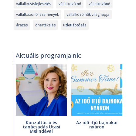
vállalkozásfejlesztés
vállalkozó nő
vállalkozónő
vállalkozónői események
vállalkozó nők világnapja
árazás
önértékelés
üzleti fotózás
Aktuális programjaink:
Konzultáció és
Az idő ifjú bajnokai
tanácsadás Utasi
nyáron
Melindával