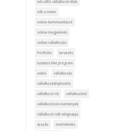
női váltó vállalkozói klub
nők a neten
online kommunikáció
online megjelenés
online vállalkozás
Portfolio
tervezés
tudatos élet program
videó
vállalkozás
vállalkozásfejlesztés
vállalkozó nő
vállalkozónő
vállalkozónői események
vállalkozó nők világnapja
árazás
önértékelés