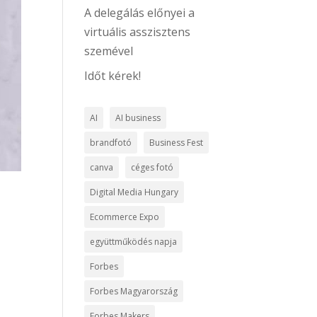
A delegálás előnyei a
virtuális asszisztens
szemével
Időt kérek!
AI
AI business
brandfotó
Business Fest
canva
céges fotó
Digital Media Hungary
Ecommerce Expo
együttműködés napja
Forbes
Forbes Magyarország
Forbes Makers