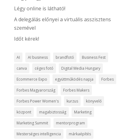
Légy online is látható!
A delegálás előnyei a virtuális asszisztens
szemével
Időt kérek!
AI
AI business
brandfotó
Business Fest
canva
céges fotó
Digital Media Hungary
Ecommerce Expo
együttműködés napja
Forbes
Forbes Magyarország
Forbes Makers
Forbes Power Women's
kurzus
könyvelő
központ
magabiztosság
Marketing
Marketing Summit
mentorprogram
Mesterséges intelligencia
márkaépítés