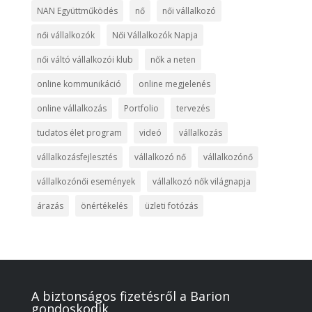
NAN Együttműködés
nő
női vállalkozó
női vállalkozók
Női Vállalkozók Napja
női váltó vállalkozói klub
nők a neten
online kommunikáció
online megjelenés
online vállalkozás
Portfolio
tervezés
tudatos élet program
videó
vállalkozás
vállalkozásfejlesztés
vállalkozó nő
vállalkozónő
vállalkozónői események
vállalkozó nők világnapja
árazás
önértékelés
üzleti fotózás
A biztonságos fizetésről a Barion
gondoskodik.