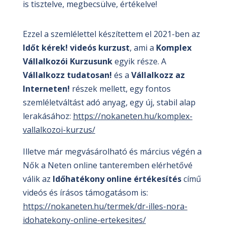
is tisztelve, megbecsülve, értékelve!
Ezzel a szemlélettel készítettem el 2021-ben az
Időt kérek! videós kurzust
, ami a
Komplex
Vállalkozói Kurzusunk
egyik része. A
Vállalkozz tudatosan!
és a
Vállalkozz az
Interneten!
részek mellett, egy fontos
szemléletváltást adó anyag, egy új, stabil alap
lerakásához:
https://nokaneten.hu/komplex-
vallalkozoi-kurzus/
Illetve már megvásárolható és március végén a
Nők a Neten online tanteremben elérhetővé
válik az
Időhatékony online
értékesítés
című
videós és írásos támogatásom is:
https://nokaneten.hu/termek/dr-illes-nora-
idohatekony-online-ertekesites/