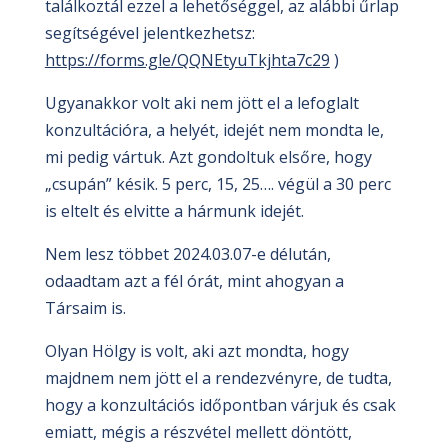
találkoztál ezzel a lehetőséggel, az alábbi űrlap
segítségével jelentkezhetsz:
https://forms.gle/QQNEtyuTkjhta7c29
)
Ugyanakkor volt aki nem jött el a lefoglalt
konzultációra, a helyét, idejét nem mondta le,
mi pedig vártuk. Azt gondoltuk elsőre, hogy
„csupán” késik. 5 perc, 15, 25…. végül a 30 perc
is eltelt és elvitte a hármunk idejét.
Nem lesz többet 2024.03.07-e délután,
odaadtam azt a fél órát, mint ahogyan a
Társaim is.
Olyan Hölgy is volt, aki azt mondta, hogy
majdnem nem jött el a rendezvényre, de tudta,
hogy a konzultációs időpontban várjuk és csak
emiatt, mégis a részvétel mellett döntött,