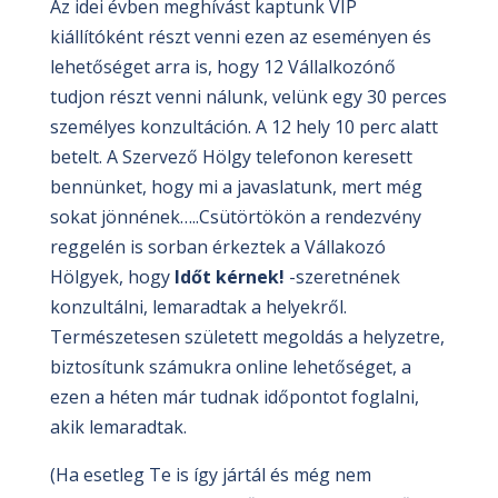
Az idei évben meghívást kaptunk VIP
kiállítóként részt venni ezen az eseményen és
lehetőséget arra is, hogy 12 Vállalkozónő
tudjon részt venni nálunk, velünk egy 30 perces
személyes konzultáción. A 12 hely 10 perc alatt
betelt. A Szervező Hölgy telefonon keresett
bennünket, hogy mi a javaslatunk, mert még
sokat jönnének…..Csütörtökön a rendezvény
reggelén is sorban érkeztek a Vállakozó
Hölgyek, hogy
Időt kérnek!
-szeretnének
konzultálni, lemaradtak a helyekről.
Természetesen született megoldás a helyzetre,
biztosítunk számukra online lehetőséget, a
ezen a héten már tudnak időpontot foglalni,
akik lemaradtak.
(Ha esetleg Te is így jártál és még nem