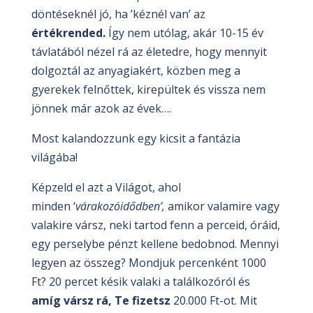
döntéseknél jó, ha ’kéznél van’ az
értékrended.
Így nem utólag, akár 10-15 év
távlatából nézel rá az életedre, hogy mennyit
dolgoztál az anyagiakért, közben meg a
gyerekek felnőttek, kirepültek és vissza nem
jönnek már azok az évek….
Most kalandozzunk egy kicsit a fantázia
világába!
Képzeld el azt a Világot, ahol
minden ‘
várakozóidődben’,
amikor valamire vagy
valakire vársz, neki tartod fenn a perceid, óráid,
egy perselybe pénzt kellene bedobnod. Mennyi
legyen az összeg? Mondjuk percenként 1000
Ft? 20 percet késik valaki a találkozóról és
amíg vársz rá, Te fizetsz
20.000 Ft-ot. Mit