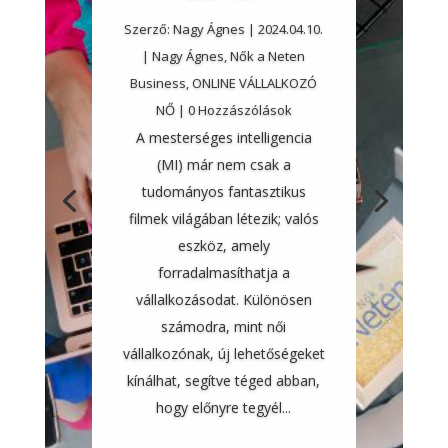
Szerző:
Nagy Ágnes
|
2024.04.10.
|
Nagy Ágnes
,
Nők a Neten
Business
,
ONLINE VÁLLALKOZÓ
NŐ
| 0 Hozzászólások
A mesterséges intelligencia
(MI) már nem csak a
tudományos fantasztikus
filmek világában létezik; valós
eszköz, amely
forradalmasíthatja a
vállalkozásodat. Különösen
számodra, mint női
vállalkozónak, új lehetőségeket
kínálhat, segítve téged abban,
hogy előnyre tegyél...