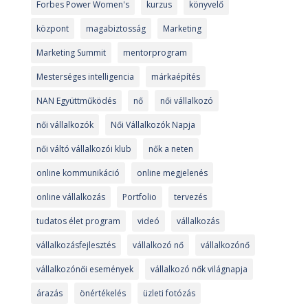
Forbes Power Women's
kurzus
könyvelő
központ
magabiztosság
Marketing
Marketing Summit
mentorprogram
Mesterséges intelligencia
márkaépítés
NAN Együttműködés
nő
női vállalkozó
női vállalkozók
Női Vállalkozók Napja
női váltó vállalkozói klub
nők a neten
online kommunikáció
online megjelenés
online vállalkozás
Portfolio
tervezés
tudatos élet program
videó
vállalkozás
vállalkozásfejlesztés
vállalkozó nő
vállalkozónő
vállalkozónői események
vállalkozó nők világnapja
árazás
önértékelés
üzleti fotózás