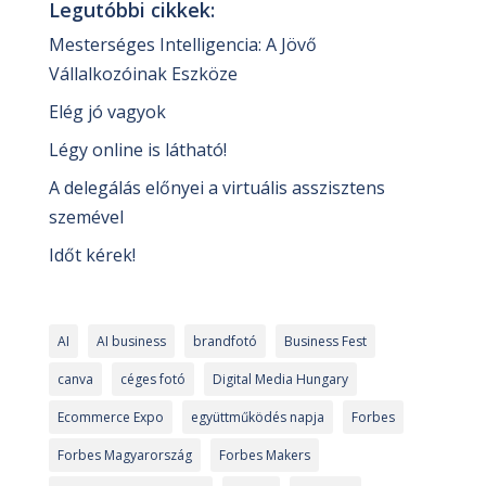
Legutóbbi cikkek:
Mesterséges Intelligencia: A Jövő
Vállalkozóinak Eszköze
Elég jó vagyok
Légy online is látható!
A delegálás előnyei a virtuális asszisztens
szemével
Időt kérek!
AI
AI business
brandfotó
Business Fest
canva
céges fotó
Digital Media Hungary
Ecommerce Expo
együttműködés napja
Forbes
Forbes Magyarország
Forbes Makers