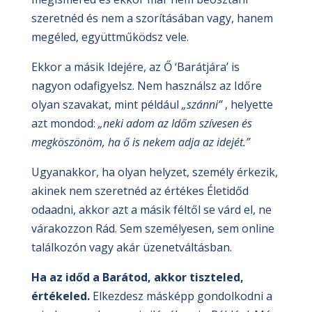
szeretnéd és nem a szorításában vagy, hanem
megéled, együttműködsz vele.
Ekkor a másik Idejére, az Ő ‘Barátjára’ is
nagyon odafigyelsz. Nem használsz az Időre
olyan szavakat, mint például
„szánni”
, helyette
azt mondod:
„neki adom az Időm szívesen és
megköszönöm, ha ő is nekem adja az idejét.”
Ugyanakkor, ha olyan helyzet, személy érkezik,
akinek nem szeretnéd az értékes Életidőd
odaadni, akkor azt a másik féltől se várd el, ne
várakozzon Rád. Sem személyesen, sem online
találkozón vagy akár üzenetváltásban.
Ha az időd a Barátod, akkor tiszteled,
értékeled.
Elkezdesz másképp gondolkodni a