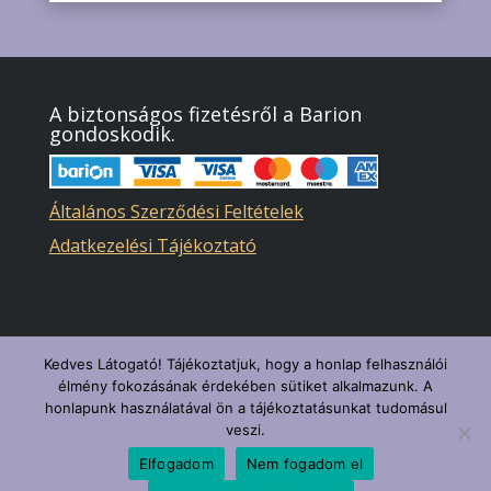
A biztonságos fizetésről a Barion
gondoskodik.
Általános Szerződési Feltételek
Adatkezelési Tájékoztató
Kedves Látogató! Tájékoztatjuk, hogy a honlap felhasználói
élmény fokozásának érdekében sütiket alkalmazunk. A
honlapunk használatával ön a tájékoztatásunkat tudomásul
veszi.
Elfogadom
Nem fogadom el
Minden jog fenntartva! | Nők a Neten - 2025 |