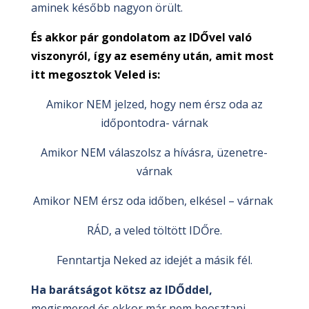
aminek később nagyon örült.
És akkor pár gondolatom az IDŐvel való
viszonyról, így az esemény után, amit most
itt megosztok Veled is:
Amikor NEM jelzed, hogy nem érsz oda az
időpontodra- várnak
Amikor NEM válaszolsz a hívásra, üzenetre-
várnak
Amikor NEM érsz oda időben, elkésel – várnak
RÁD, a veled töltött IDŐre.
Fenntartja Neked az idejét a másik fél.
Ha barátságot kötsz az IDŐddel,
megismered és ekkor már nem beosztani