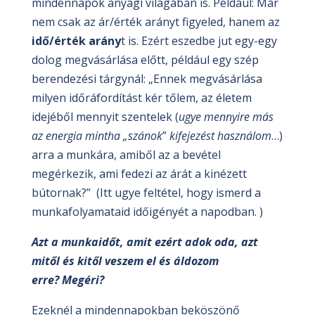
mindennapok anyagi világában is. Például: Már
nem csak az ár/érték arányt figyeled, hanem az
idő/érték arány
t is. Ezért eszedbe jut egy-egy
dolog megvásárlása előtt, például egy szép
berendezési tárgynál: „Ennek megvásárlása
milyen időráfordítást kér tőlem, az életem
idejéből mennyit szentelek (
ugye mennyire más
az energia mintha „szánok
”
kifejezést használom
…)
arra a munkára, amiből az a bevétel
megérkezik, ami fedezi az árát a kinézett
bútornak?” (Itt ugye feltétel, hogy ismerd a
munkafolyamataid időigényét a napodban. )
Azt a munkaidőt, amit ezért adok oda, azt
mitől és kitől veszem el és áldozom
erre? Megéri?
Ezeknél a mindennapokban beköszönő