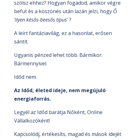
szólsz ehhez? Hogyan fogadod, amikor végre
befut és a köszönés után lazán jelzi, hogy Ő
’ilyen késős-beesős típus
’ ?
A leírt fantáziavilág, ez a hasonlat, erősen
sántít.
Ugyanis pénzed lehet több. Bármikor.
Bármennyivel.
Időd nem.
Az Időd, életed ideje, nem megújuló
energiaforrás.
Legyél az Időd barátja Nőként, Online
Vállalkozóként!
Kapcsolódj, értékesíts, magad és mások idejét