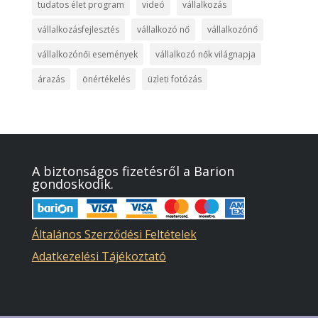
tudatos élet program
videó
vállalkozás
vállalkozásfejlesztés
vállalkozó nő
vállalkozónő
vállalkozónői események
vállalkozó nők világnapja
árazás
önértékelés
üzleti fotózás
A biztonságos fizetésről a Barion
gondoskodik.
Általános Szerződési Feltételek
Adatkezelési Tájékoztató