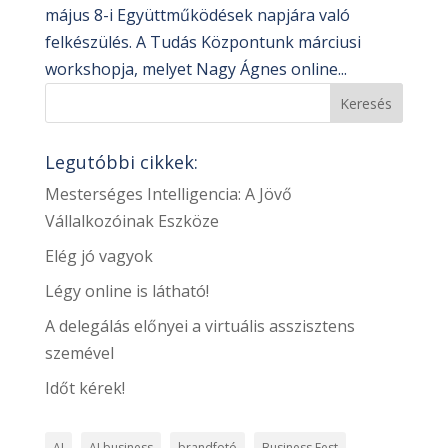
május 8-i Együttműködések napjára való
felkészülés. A Tudás Központunk márciusi
workshopja, melyet Nagy Ágnes online...
Legutóbbi cikkek:
Mesterséges Intelligencia: A Jövő
Vállalkozóinak Eszköze
Elég jó vagyok
Légy online is látható!
A delegálás előnyei a virtuális asszisztens
szemével
Időt kérek!
AI
AI business
brandfotó
Business Fest