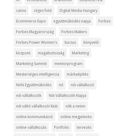
canva
céges fotó
Digital Media Hungary
Ecommerce Expo
együttműködés napja
Forbes
Forbes Magyarország
Forbes Makers
Forbes Power Women's
kurzus
könyvelő
központ
magabiztosság
Marketing
Marketing Summit
mentorprogram
Mesterséges intelligencia
márkaépítés
NAN Együttműködés
nő
női vállalkozó
női vállalkozók
Női Vállalkozók Napja
női váltó vállalkozói klub
nők a neten
online kommunikáció
online megjelenés
online vállalkozás
Portfolio
tervezés