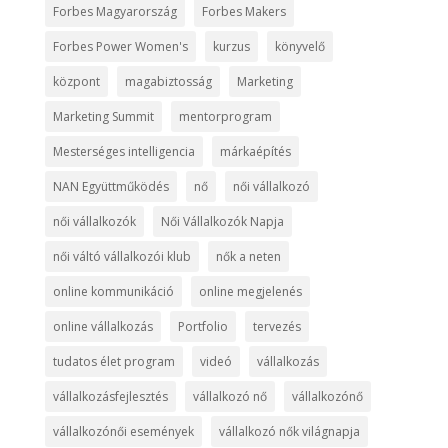
Forbes Magyarország
Forbes Makers
Forbes Power Women's
kurzus
könyvelő
központ
magabiztosság
Marketing
Marketing Summit
mentorprogram
Mesterséges intelligencia
márkaépítés
NAN Együttműködés
nő
női vállalkozó
női vállalkozók
Női Vállalkozók Napja
női váltó vállalkozói klub
nők a neten
online kommunikáció
online megjelenés
online vállalkozás
Portfolio
tervezés
tudatos élet program
videó
vállalkozás
vállalkozásfejlesztés
vállalkozó nő
vállalkozónő
vállalkozónői események
vállalkozó nők világnapja