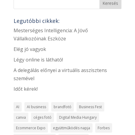
Legutóbbi cikkek:
Mesterséges Intelligencia: A Jövő
Vállalkozóinak Eszköze
Elég jó vagyok
Légy online is látható!
A delegálás előnyei a virtuális asszisztens
szemével
Időt kérek!
AI
AI business
brandfotó
Business Fest
canva
céges fotó
Digital Media Hungary
Ecommerce Expo
együttműködés napja
Forbes