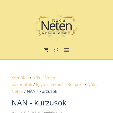
Kezdőlap
/
Nők a Neten
Központok
/
Együttműködési Központ
/
Nők a
Neten
/ NAN - kurzusok
NAN - kurzusok
Mind a(z) 6 találat megjelenítve