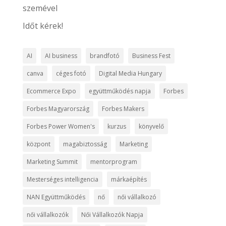
szemével
Időt kérek!
AI
AI business
brandfotó
Business Fest
canva
céges fotó
Digital Media Hungary
Ecommerce Expo
együttműködés napja
Forbes
Forbes Magyarország
Forbes Makers
Forbes Power Women's
kurzus
könyvelő
központ
magabiztosság
Marketing
Marketing Summit
mentorprogram
Mesterséges intelligencia
márkaépítés
NAN Együttműködés
nő
női vállalkozó
női vállalkozók
Női Vállalkozók Napja