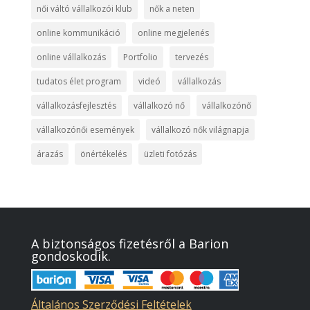
női váltó vállalkozói klub
nők a neten
online kommunikáció
online megjelenés
online vállalkozás
Portfolio
tervezés
tudatos élet program
videó
vállalkozás
vállalkozásfejlesztés
vállalkozó nő
vállalkozónő
vállalkozónői események
vállalkozó nők világnapja
árazás
önértékelés
üzleti fotózás
A biztonságos fizetésről a Barion
gondoskodik.
Általános Szerződési Feltételek