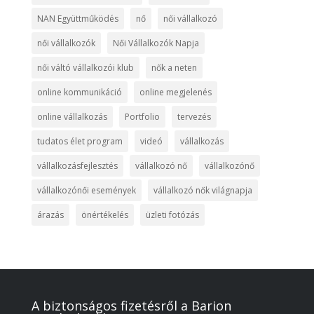
NAN Együttműködés
nő
női vállalkozó
női vállalkozók
Női Vállalkozók Napja
női váltó vállalkozói klub
nők a neten
online kommunikáció
online megjelenés
online vállalkozás
Portfolio
tervezés
tudatos élet program
videó
vállalkozás
vállalkozásfejlesztés
vállalkozó nő
vállalkozónő
vállalkozónői események
vállalkozó nők világnapja
árazás
önértékelés
üzleti fotózás
A biztonságos fizetésről a Barion