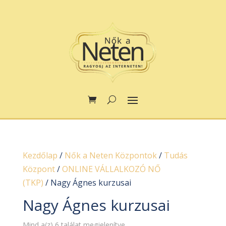
Kezdőlap
/
Nők a Neten Központok
/
Tudás
Központ
/
ONLINE VÁLLALKOZÓ NŐ
(TKP)
/ Nagy Ágnes kurzusai
Nagy Ágnes kurzusai
Mind a(z) 6 találat megjelenítve