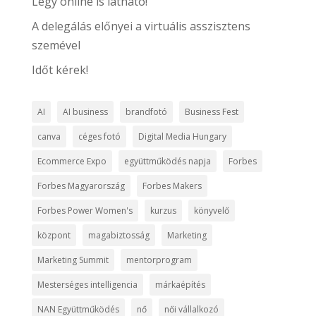
Légy online is látható!
A delegálás előnyei a virtuális asszisztens
szemével
Időt kérek!
AI
AI business
brandfotó
Business Fest
canva
céges fotó
Digital Media Hungary
Ecommerce Expo
együttműködés napja
Forbes
Forbes Magyarország
Forbes Makers
Forbes Power Women's
kurzus
könyvelő
központ
magabiztosság
Marketing
Marketing Summit
mentorprogram
Mesterséges intelligencia
márkaépítés
NAN Együttműködés
nő
női vállalkozó