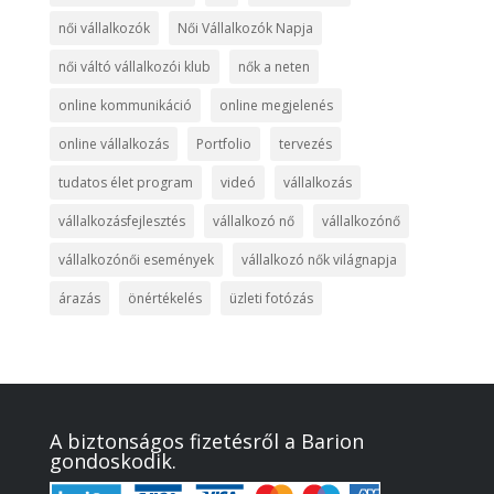
női vállalkozók
Női Vállalkozók Napja
női váltó vállalkozói klub
nők a neten
online kommunikáció
online megjelenés
online vállalkozás
Portfolio
tervezés
tudatos élet program
videó
vállalkozás
vállalkozásfejlesztés
vállalkozó nő
vállalkozónő
vállalkozónői események
vállalkozó nők világnapja
árazás
önértékelés
üzleti fotózás
A biztonságos fizetésről a Barion
gondoskodik.