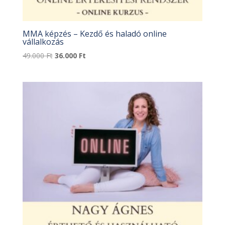
MMA képzés – Kezdő és haladó online
vállalkozás
Original
Current
49.000
Ft
36.000
Ft
price
price
was:
is:
49.000 Ft.
36.000 Ft.