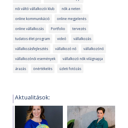
női váltó vállalkozói klub
nők a neten
online kommunikáció
online megjelenés
online vállalkozás
Portfolio
tervezés
tudatos élet program
videó
vállalkozás
vállalkozásfejlesztés
vállalkozó nő
vállalkozónő
vállalkozónői események
vállalkozó nők világnapja
árazás
önértékelés
üzleti fotózás
Aktualitások: