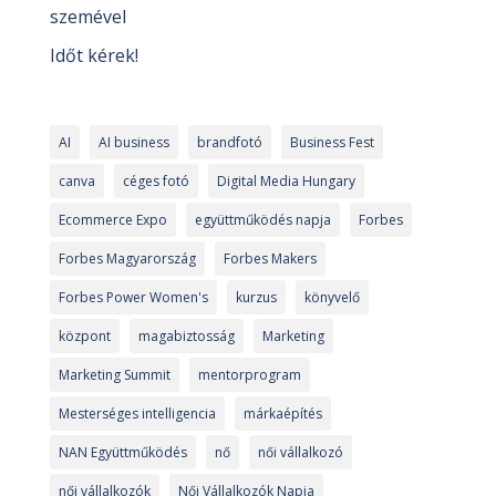
szemével
Időt kérek!
AI
AI business
brandfotó
Business Fest
canva
céges fotó
Digital Media Hungary
Ecommerce Expo
együttműködés napja
Forbes
Forbes Magyarország
Forbes Makers
Forbes Power Women's
kurzus
könyvelő
központ
magabiztosság
Marketing
Marketing Summit
mentorprogram
Mesterséges intelligencia
márkaépítés
NAN Együttműködés
nő
női vállalkozó
női vállalkozók
Női Vállalkozók Napja