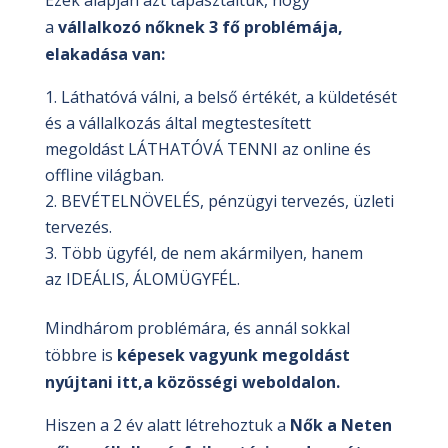
Ezek alapján azt tapasztaltuk, hogy
a
vállalkozó nőknek 3 fő problémája,
elakadása van:
Láthatóvá válni, a belső értékét, a küldetését
és a vállalkozás által megtestesített
megoldást LÁTHATÓVÁ TENNI az online és
offline világban.
BEVÉTELNÖVELÉS, pénzügyi tervezés, üzleti
tervezés.
Több ügyfél, de nem akármilyen, hanem
az IDEÁLIS, ÁLOMÜGYFÉL.
Mindhárom problémára, és annál sokkal
többre is
képesek vagyunk megoldást
nyújtani itt,a közösségi weboldalon.
Hiszen a 2 év alatt létrehoztuk a
Nők a Neten