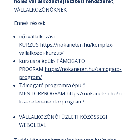
nőies vállalkozásfejlesztési rendszerét
,
VÁLLALKOZÓNŐKNEK.
Ennek részei:
női vállalkozási
KURZUS
https://nokaneten.hu/komplex-
vallalkozoi-kurzus/
kurzusra épülő TÁMOGATÓ
PROGRAM
https://nokaneten.hu/tamogato-
program/
Támogató programra épülő
MENTORPROGRAM
https://nokaneten.hu/no
k-a-
neten-mentorprogram/
VÁLLALKOZÓNŐI ÜZLETI KÖZÖSSÉGI
WEBOLDAL