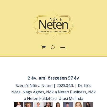
2 év, ami összesen 57 év
Szerző:
Nők a Neten
|
2023.04.3.
|
Dr. Illés
Nóra
,
Nagy Ágnes
,
Nők a Neten Business
,
Nők
a Neten küldetése
,
Utasi Melinda