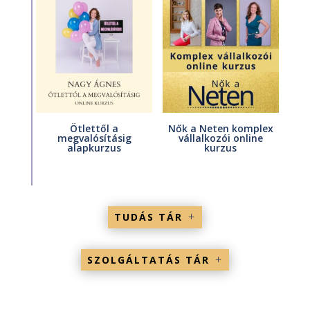
Ötlettől a
Nők a Neten komplex
megvalósításig
vállalkozói online
alapkurzus
kurzus
TUDÁS TÁR
SZOLGÁLTATÁS TÁR