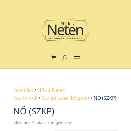
Kezdőlap
/
Nők a Neten
Központok
/
Szolgáltatási Központ
/ NŐ (SZKP)
NŐ (SZKP)
Mind a(z) 4 találat megjelenítve