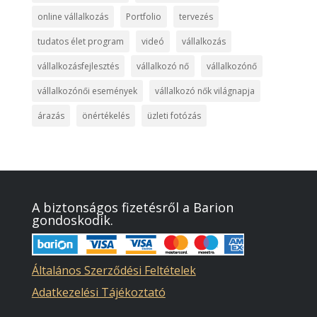
online vállalkozás
Portfolio
tervezés
tudatos élet program
videó
vállalkozás
vállalkozásfejlesztés
vállalkozó nő
vállalkozónő
vállalkozónői események
vállalkozó nők világnapja
árazás
önértékelés
üzleti fotózás
A biztonságos fizetésről a Barion
gondoskodik.
Általános Szerződési Feltételek
Adatkezelési Tájékoztató