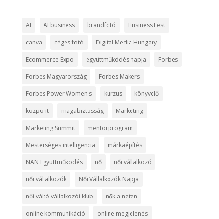
AI
AI business
brandfotó
Business Fest
canva
céges fotó
Digital Media Hungary
Ecommerce Expo
együttműködés napja
Forbes
Forbes Magyarország
Forbes Makers
Forbes Power Women's
kurzus
könyvelő
központ
magabiztosság
Marketing
Marketing Summit
mentorprogram
Mesterséges intelligencia
márkaépítés
NAN Együttműködés
nő
női vállalkozó
női vállalkozók
Női Vállalkozók Napja
női váltó vállalkozói klub
nők a neten
online kommunikáció
online megjelenés