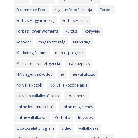
Ecommerce Expo
együttműködés napja
Forbes
Forbes Magyarország
Forbes Makers
Forbes Power Women's
kurzus
könyvelő
központ
magabiztosság
Marketing
Marketing Summit
mentorprogram
Mesterséges intelligencia
márkaépítés
NAN Együttműködés
nő
női vállalkozó
női vállalkozók
Női Vállalkozók Napja
női váltó vállalkozói klub
nők a neten
online kommunikáció
online megjelenés
online vállalkozás
Portfolio
tervezés
tudatos élet program
videó
vállalkozás