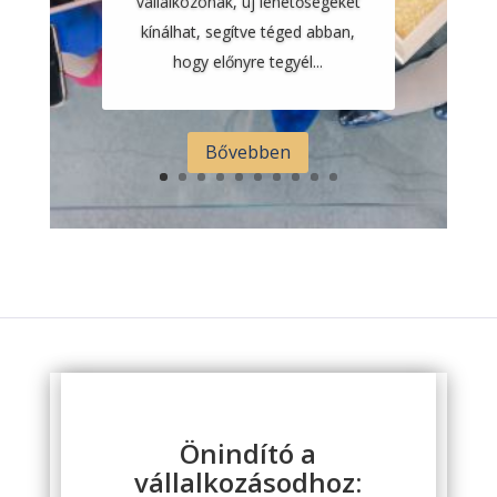
vállalkozónak, új lehetőségeket
kínálhat, segítve téged abban,
hogy előnyre tegyél...
Bővebben
Önindító a
vállalkozásodhoz: