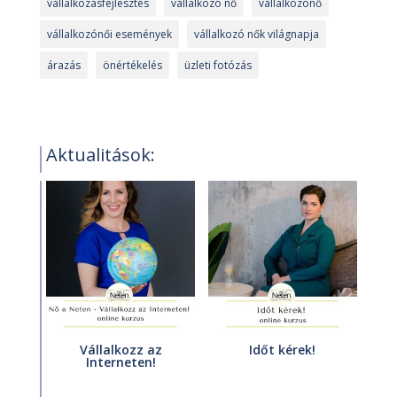
vállalkozásfejlesztés
vállalkozó nő
vállalkozónő
vállalkozónői események
vállalkozó nők világnapja
árazás
önértékelés
üzleti fotózás
Aktualitások:
Vállalkozz az
Időt kérek!
Interneten!