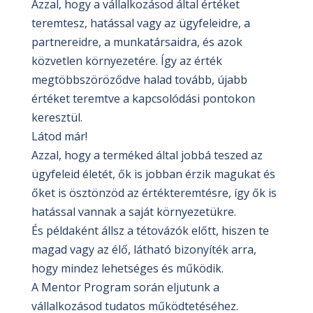
Azzal, hogy a vállalkozásod által értéket
teremtesz, hatással vagy az ügyfeleidre, a
partnereidre, a munkatársaidra, és azok
közvetlen környezetére. Így az érték
megtöbbszöröződve halad tovább, újabb
értéket teremtve a kapcsolódási pontokon
keresztül.
Látod már!
Azzal, hogy a terméked által jobbá teszed az
ügyfeleid életét, ők is jobban érzik magukat és
őket is ösztönzöd az értékteremtésre, így ők is
hatással vannak a saját környezetükre.
És példaként állsz a tétovázók előtt, hiszen te
magad vagy az élő, látható bizonyíték arra,
hogy mindez lehetséges és működik.
A Mentor Program során eljutunk a
vállalkozásod tudatos működtetéséhez.