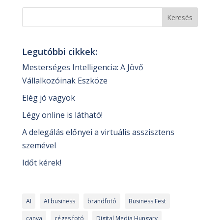
Legutóbbi cikkek:
Mesterséges Intelligencia: A Jövő
Vállalkozóinak Eszköze
Elég jó vagyok
Légy online is látható!
A delegálás előnyei a virtuális asszisztens
szemével
Időt kérek!
AI
AI business
brandfotó
Business Fest
canva
céges fotó
Digital Media Hungary