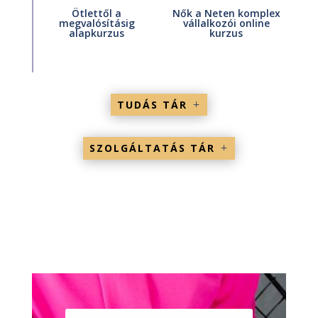
Ötlettől a
Nők a Neten komplex
megvalósításig
vállalkozói online
alapkurzus
kurzus
TUDÁS TÁR
SZOLGÁLTATÁS TÁR